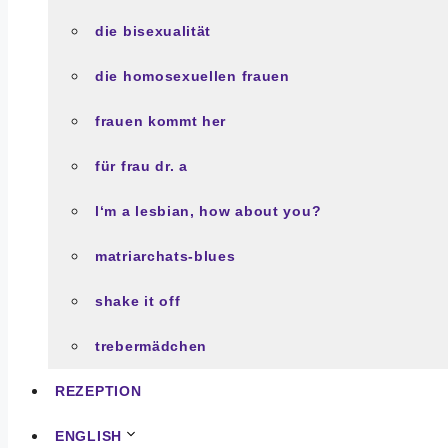
die bisexualität
die homosexuellen frauen
frauen kommt her
für frau dr. a
l‘m a lesbian, how about you?
matriarchats-blues
shake it off
trebermädchen
REZEPTION
ENGLISH