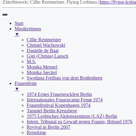
Zitierhinweis: Cillie Rentmeister. Flying Lesbians (
https://flying-lesbi
Start
Musikerinnen
▼
Cillie Rentmeister
Christel Wachowski
Danielle de Baat
Gigi (Christa) Lansch
M.S.
Monika Mengel
Monika Jaeckel
Swetlana Freifrau von dem Bottlenberg
Frauenfeste
▼
1974 Erstes Frauenrockfest Berlin
Internationales Frauencamp Femø 1974
Frauenfestival Kopenhagen 1974
Tarantel Berlin Kreuzberg
1975 Lesbisches Aktionszentrum (LAZ) Berlin
Intern. Tribunal zu Gewalt gegen Frauen, Brüssel 1976
Revival in Berlin 2007
Reisekiste