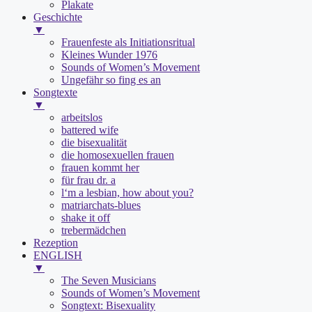
Plakate
Geschichte
▼
Frauenfeste als Initiationsritual
Kleines Wunder 1976
Sounds of Women’s Movement
Ungefähr so fing es an
Songtexte
▼
arbeitslos
battered wife
die bisexualität
die homosexuellen frauen
frauen kommt her
für frau dr. a
l‘m a lesbian, how about you?
matriarchats-blues
shake it off
trebermädchen
Rezeption
ENGLISH
▼
The Seven Musicians
Sounds of Women’s Movement
Songtext: Bisexuality